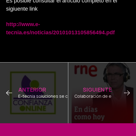
Es posible consultar el artículo completo en el
sigiuente link
http://www.e-
tecnia.es/noticias/20101013105856494.pdf
Ant
Sig
ANTERIOR
SIGUIENTE
E-tecnia soluciones se convierte en uno de los 40 prescri
Colaboración de e-tecnia sol