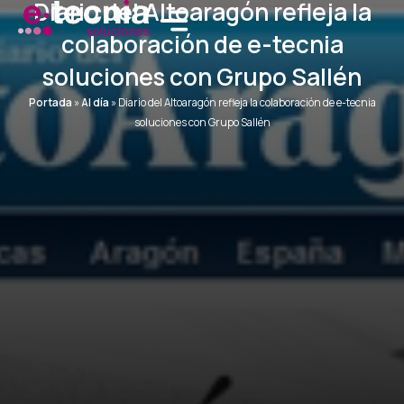
Diario del Altoaragón refleja la
Ir
al
colaboración de e-tecnia
contenido
soluciones con Grupo Sallén
Portada
»
Al día
»
Diario del Altoaragón refleja la colaboración de e-tecnia
soluciones con Grupo Sallén