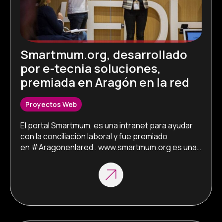
Smartmum.org, desarrollado
por e-tecnia soluciones,
premiada en Aragón en la red
Proyectos Web
El portal Smartmum, es una intranet para ayudar 
con la conciliación laboral y fue premiado 
en #Aragonenlared . www.smartmum.org es una 
plataforma digital desarrollada por e-tecnia, cuyo 
objetivo es apoyar el emprendimiento de las 
madres que se ven obligadas a dejar o cambiar su 
empleo por la atención de sus hijos. Merche 
Blasco, impulsora de la iniciativa lo explica […]