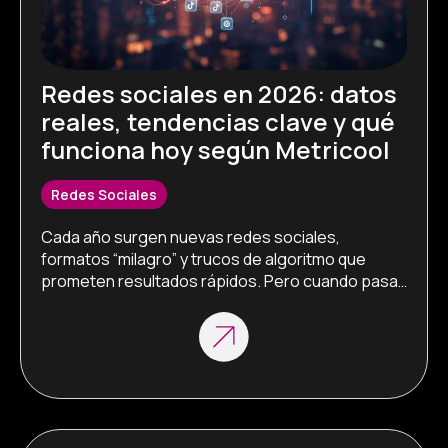
Redes sociales en 2026: datos
reales, tendencias clave y qué
funciona hoy según Metricool
Redes Sociales
Cada año surgen nuevas redes sociales, 
formatos “milagro” y trucos de algoritmo que 
prometen resultados rápidos. Pero cuando pasa 
la moda, solo queda una cosa fiable: los datos. El 
Estudio de Redes Sociales 2026 de Metricool, 
basado en 39,7 millones de publicaciones reales y 
más de un millón de cuentas, nos permite 
responder a una […]