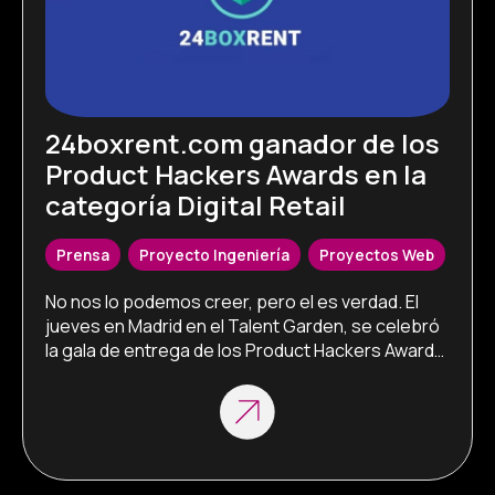
24boxrent.com ganador de los
Product Hackers Awards en la
categoría Digital Retail
Prensa
,
Proyecto Ingeniería
,
Proyectos Web
No nos lo podemos creer, pero el es verdad. El 
jueves en Madrid en el Talent Garden, se celebró 
la gala de entrega de los Product Hackers Awards, 
el estar nominados nos pareció ya un éxito. 
(https://awards.producthackers.es/finalistas.htm
l) Cuando vimos la lista de proyectos y empresas 
que estaban representados, veíamos 
francamente dificil poder subir a recoger […]