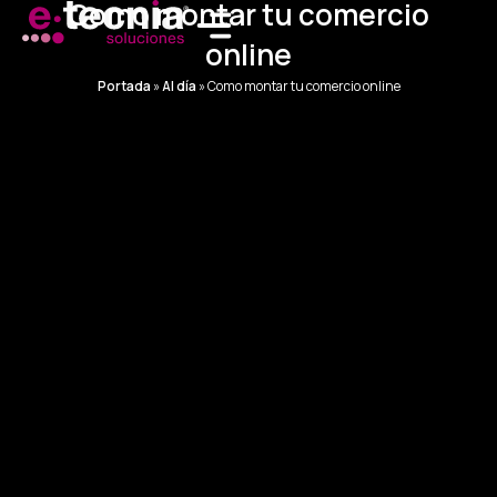
Como montar tu comercio
Ir
al
online
contenido
Portada
»
Al día
»
Como montar tu comercio online