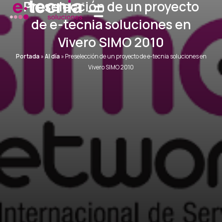
Preselección de un proyecto
Ir
al
de e-tecnia soluciones en
contenido
Vivero SIMO 2010
Portada
»
Al día
»
Preselección de un proyecto de e-tecnia soluciones en
Vivero SIMO 2010