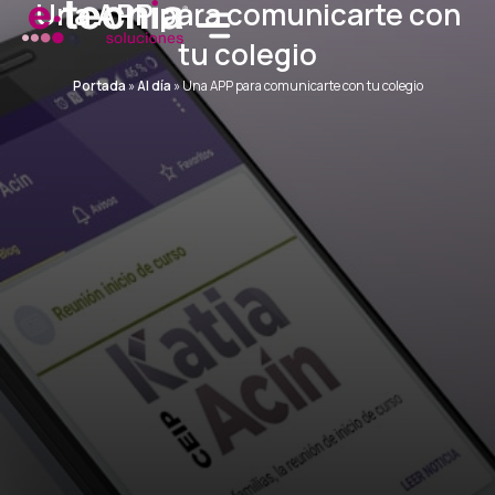
Una APP para comunicarte con
Ir
al
tu colegio
contenido
Portada
»
Al día
»
Una APP para comunicarte con tu colegio