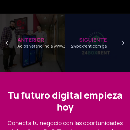
Ant
Sig
ANTERIOR
SIGUIENTE
Adiós verano, hola www.24boxrent.com y corre a tu kiosco
24boxrent.com ganador de los 
Tu futuro digital empieza
hoy
Conecta tu negocio con las oportunidades