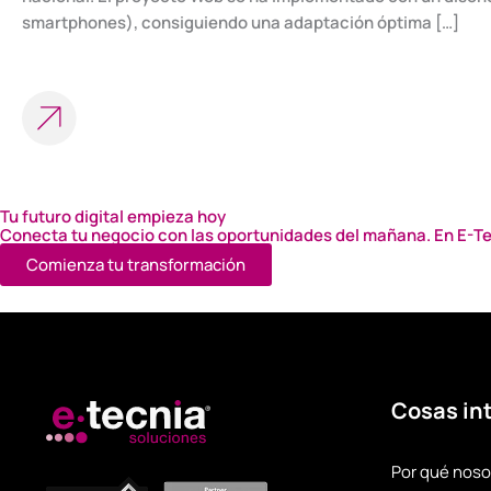
smartphones), consiguiendo una adaptación óptima […]
Tu futuro digital empieza hoy
Conecta tu negocio con las oportunidades del mañana. En E-Te
Comienza tu transformación
Cosas in
Por qué noso