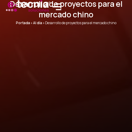
Desarrollo de proyectos para el
Ir
al
mercado chino
contenido
Portada
»
Al día
»
Desarrollo de proyectos para el mercado chino