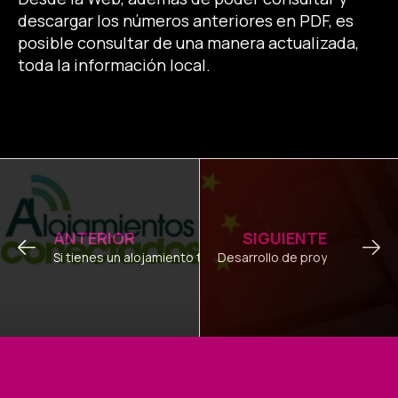
descargar los números anteriores en PDF, es
posible consultar de una manera actualizada,
toda la información local.
Ant
Sig
ANTERIOR
SIGUIENTE
Si tienes un alojamiento turístico, ésto te interesa…
Desarrollo de proyectos para 